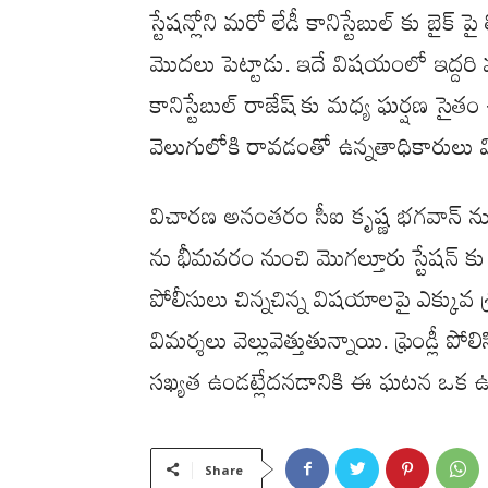
స్టేషన్లోని మరో లేడీ కానిస్టేబుల్ కు బైక్ 
మొదలు పెట్టాడు. ఇదే విషయంలో ఇద్దరి
కానిస్టేబుల్ రాజేష్ కు మధ్య ఘర్షణ స
వెలుగులోకి రావడంతో ఉన్నతాధికారులు వ
విచారణ అనంతరం సీఐ కృష్ణ భగవాన్ ను వె
ను భీమవరం నుంచి మొగల్తూరు స్టేషన్ కు
పోలీసులు చిన్నచిన్న విషయాలపై ఎక్కువ శ్
విమర్శలు వెల్లువెత్తుతున్నాయి. ఫ్రెండ్లీ
సఖ్యత ఉండట్లేదనడానికి ఈ ఘటన ఒక ఉ
Share