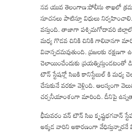
నవ యువ తెలంగాణ:పోలీసు శాఖలో క్రమశి
సూచనలు పాటిస్తూ విధులు నిర్వహించాల
వస్తుంది. తాజాగా పశ్చిమగోదావరి జిల్లాల
మధ్య గొడవ చినికి చినికి గాలివానగా మార
వివాస్పదమవుతుంది. ప్రజలకు రక్షణగా ఉ
చెలాయించేందుకు ప్రయత్నిస్తుండటంతో డ
టౌన్ స్టేషన్లో సిఐకి కానిస్టేబుల్ కి మధ
చేసుకునే వరకూ వెళ్లింది. ఆలస్యంగా వె
చర్చనీయాంశంగా మారింది. దీనిపై ఉన్నతా
భీమవరం వన్ టౌన్ సిఐ కృష్ణభగవాన్ స్టేష
అక్కడ వారిని అకారణంగా వేధిస్తున్నారనే 