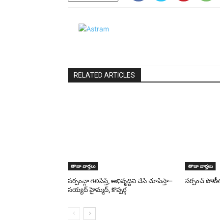
RELATED ARTICLES
తాజా వార్తలు
తాజా వార్తలు
సర్పంచ్గా గెలిపిస్తే, అభివృద్దిని చేసి చూపిస్తా–
సర్పంచ్ పోటీలో 
సయ్యద్ హైమ్మద్, కొప్పర్గ