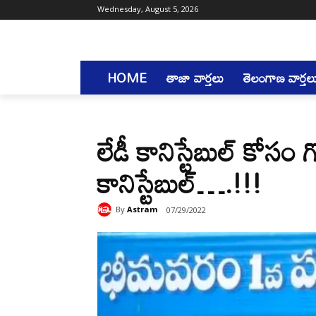
Wednesday, August 5, 2026
HOME
తాజా వార్తలు
తెలంగాణ వార్తల
లేడీ కానిస్టేబుల్ కోసం 
కానిస్టేబుల్….!!!
By
Astram
07/29/2022