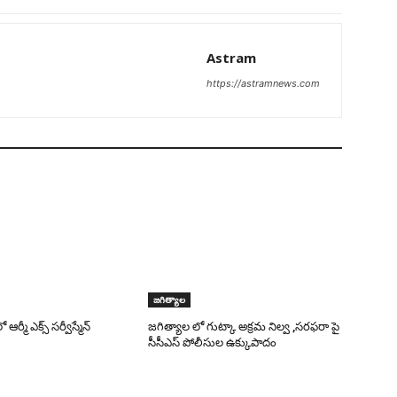
Astram
https://astramnews.com
జగిత్యాల
ఆర్మీ ఎక్స్ సర్వీస్మేన్
జగిత్యాల లో గుట్కా అక్రమ నిల్వ ,సరఫరా పై
సీసీఎస్ పోలీసుల ఉక్కుపాదం