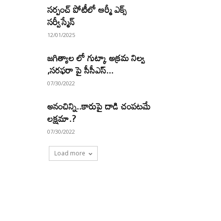
సర్పంచ్ పోటీలో ఆర్మీ ఎక్స్
సర్వీస్మేన్
12/01/2025
జగిత్యాల లో గుట్కా అక్రమ నిల్వ
,సరఫరా పై సీసీఎస్...
07/30/2022
అనంచిన్ని..కారుపై దాడి చంపటమే
లక్షమా.?
07/30/2022
Load more