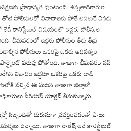
క్షణకు ప్రాధాన్యత వుంటుంది. ఉన్నతాధికారుల
ి. తోటి పోలీసులతో వివాదాలకు పోతే అసలుకే ఎసరు
ో లేడీ కానిస్టేబుల్ విషయంలో ఇద్దరు పోలీసుల
ింది. భీమవరంలో ఇద్దరు పోలీసుల తీరు తీవ్ర
ండాల్సిన పోలీసులు ఒకరిపై ఒకరు ఆధిపత్యం
ిపార్ట్మెంట్ పరువు పోతోంది. తాజాగా భీమవరం వన్
్య చెలరేగిన వివాదం ఇద్దరూ ఒకరిపై ఒకరు దాడి
లుగులోకి వచ్చిన ఈ ఘటన తాజాగా జిల్లాలో
ధికారులు సీరియస్ యాక్షన్ తీసుకున్నారు.
న్లో సిబ్బందితో దురుసుగా ప్రవర్తించడంతో పాటు
విమర్శలు ఉన్నాయి. తాజాగా రాజేష్ అనే కానిస్టేబుల్