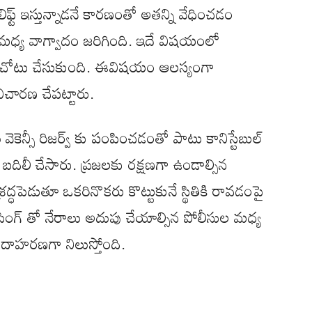
పై లిఫ్ట్ ఇస్తున్నాడనే కారణంతో అతన్ని వేధించడం
 మధ్య వాగ్వాదం జరిగింది. ఇదే విషయంలో
ైతం చోటు చేసుకుంది. ఈవిషయం ఆలస్యంగా
ిచారణ చేపట్టారు.
కెన్సీ రిజర్వ్ కు పంపించడంతో పాటు కానిస్టేబుల్
 బదిలీ చేసారు. ప్రజలకు రక్షణగా ఉండాల్సిన
రద్ధపెడుతూ ఒకరినొకరు కొట్టుకునే స్థితికి రావడంపై
 పోలిసింగ్ తో నేరాలు అదుపు చేయాల్సిన పోలీసుల మధ్య
దాహరణగా నిలుస్తోంది.