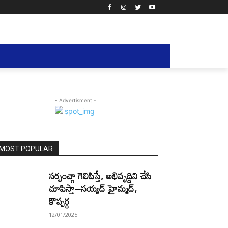
- Advertisment -
MOST POPULAR
సర్పంచ్గా గెలిపిస్తే, అభివృద్దిని చేసి
చూపిస్తా–సయ్యద్ హైమ్మద్,
కొప్పర్గ
12/01/2025