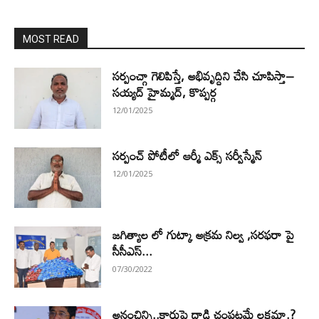
MOST READ
సర్పంచ్గా గెలిపిస్తే, అభివృద్దిని చేసి చూపిస్తా–
సయ్యద్ హైమ్మద్, కొప్పర్గ
12/01/2025
సర్పంచ్ పోటీలో ఆర్మీ ఎక్స్ సర్వీస్మేన్
12/01/2025
జగిత్యాల లో గుట్కా అక్రమ నిల్వ ,సరఫరా పై
సీసీఎస్...
07/30/2022
అనంచిన్ని..కారుపై దాడి చంపటమే లక్షమా.?