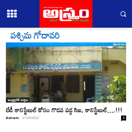
పశ్చిమ గోదావరి
ఆంధ్రప్రదేశ్ వార్తలు
లేడీ కానిస్టేబుల్ కోసం గొడవ పడ్డ సిఐ, కానిస్టేబుల్….!!!
Astram
-
07/29/2022
0