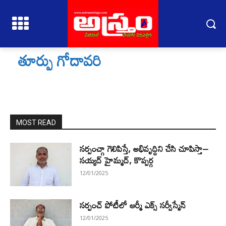
తూర్పు గోదావరి
MOST READ
సర్పంచ్గా గెలిపిస్తే, అభివృద్దిని చేసి చూపిస్తా–
సయ్యద్ హైమ్మద్, కొప్పర్గ
12/01/2025
సర్పంచ్ పోటీలో ఆర్మీ ఎక్స్ సర్వీస్మేన్
12/01/2025