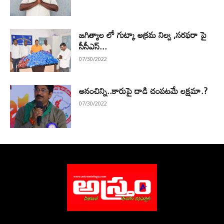
జగిత్యాల లో గుట్కా అక్రమ నిల్వ ,సరఫరా పై
సీసీఎస్...
07/30/2022
అనంచిన్ని..కారుపై దాడి చంపటమే లక్షమా.?
07/30/2022