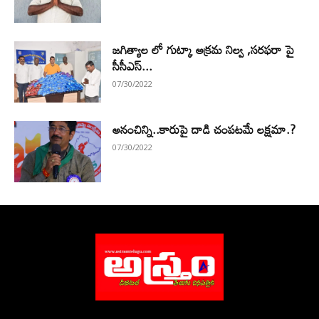
జగిత్యాల లో గుట్కా అక్రమ నిల్వ ,సరఫరా పై
సీసీఎస్...
07/30/2022
అనంచిన్ని..కారుపై దాడి చంపటమే లక్షమా.?
07/30/2022