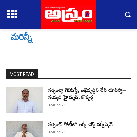
మరిన్నీ
MOST READ
సర్పంచ్గా గెలిపిస్తే, అభివృద్దిని చేసి చూపిస్తా–
సయ్యద్ హైమ్మద్, కొప్పర్గ
12/01/2025
సర్పంచ్ పోటీలో ఆర్మీ ఎక్స్ సర్వీస్మేన్
12/01/2025