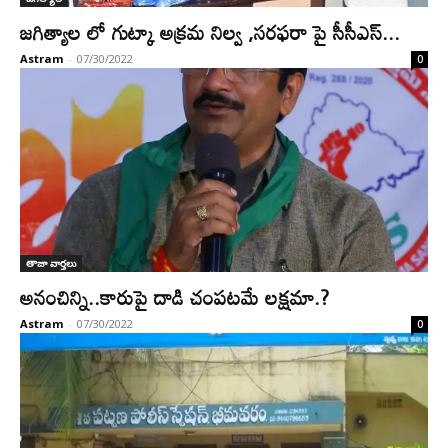
జగిత్యాల లో గుట్కా అక్రమ నిల్వ ,సరఫరా పై సీసీఎస్...
Astram
-
07/30/2022
0
తాజా వార్తలు
అనంచిన్ని..కారుపై దాడి చంపటమే లక్షమా.?
Astram
-
07/30/2022
0