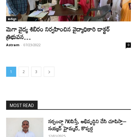
ఖమ్మం
మెగా వైద్య శిబిరం నిర్వహించిన వైద్యాధికారి డాక్టర్
త్రిభువన…
Astram
-
07/23/2022
0
1
2
3
MOST READ
సర్పంచ్గా గెలిపిస్తే, అభివృద్దిని చేసి చూపిస్తా–
సయ్యద్ హైమ్మద్, కొప్పర్గ
12/01/2025