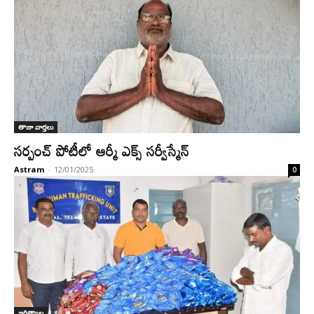
తాజా వార్తలు
సర్పంచ్ పోటీలో ఆర్మీ ఎక్స్ సర్వీస్మేన్
Astram
-
12/01/2025
0
జగిత్యాల