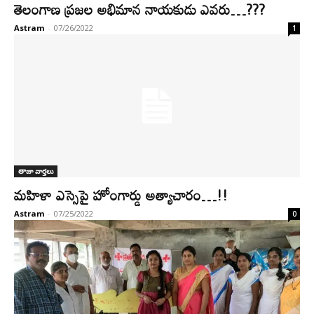
తెలంగాణ ప్రజల అభిమాన నాయకుడు ఎవరు…???
Astram
-
07/26/2022
1
తాజా వార్తలు
మహిళా ఎస్సెపై హోంగార్డు అత్యాచారం…!!
Astram
-
07/25/2022
0