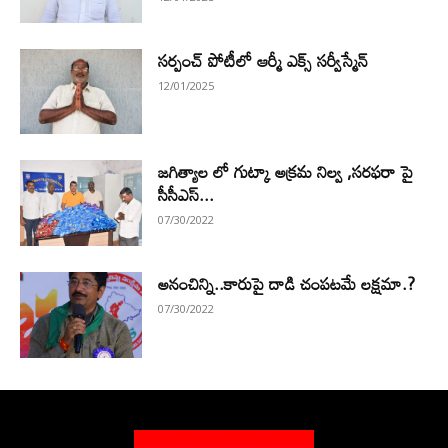
సర్పంచ్ పోటీలో ఆర్మీ ఎక్స్ సర్వీస్మేన్
12/01/2025
జగిత్యాల లో గుట్కా అక్రమ నిల్వ ,సరఫరా పై
సీసీఎస్...
07/30/2022
అనంచిన్ని..కారుపై దాడి చంపటమే లక్షమా.?
07/30/2022