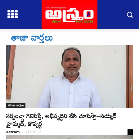
తాజా వార్తలు
తాజా వార్తలు
సర్పంచ్గా గెలిపిస్తే, అభివృద్దిని చేసి చూపిస్తా–సయ్యద్
హైమ్మద్, కొప్పర్గ
Astram
-
12/01/2025
0