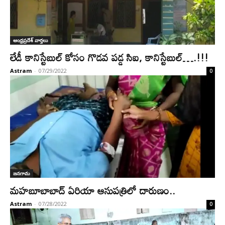
ఆంధ్రప్రదేశ్ వార్తలు
లేడీ కానిస్టేబుల్ కోసం గొడవ పడ్డ సిఐ, కానిస్టేబుల్….!!!
Astram
-
07/29/2022
0
జనగామ
మహబూబాబాద్ ఏరియా ఆసుపత్రిలో దారుణం..
Astram
-
07/28/2022
0