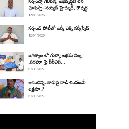
సర్పంచ్గా గెలిపిస్తే, అభివృద్దిని చేసి
చూపిస్తా–సయ్యద్ హైమ్మద్, కొప్పర్గ
12/01/2025
సర్పంచ్ పోటీలో ఆర్మీ ఎక్స్ సర్వీస్మేన్
12/01/2025
జగిత్యాల లో గుట్కా అక్రమ నిల్వ
,సరఫరా పై సీసీఎస్...
07/30/2022
అనంచిన్ని..కారుపై దాడి చంపటమే
లక్షమా.?
07/30/2022