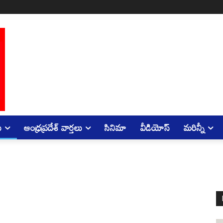
ు
ఆంధ్రప్రదేశ్ వార్తలు
సినిమా
వీడియోస్
మరిన్నీ