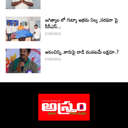
జగిత్యాల లో గుట్కా అక్రమ నిల్వ ,సరఫరా పై
సీసీఎస్...
07/30/2022
అనంచిన్ని..కారుపై దాడి చంపటమే లక్షమా.?
07/30/2022