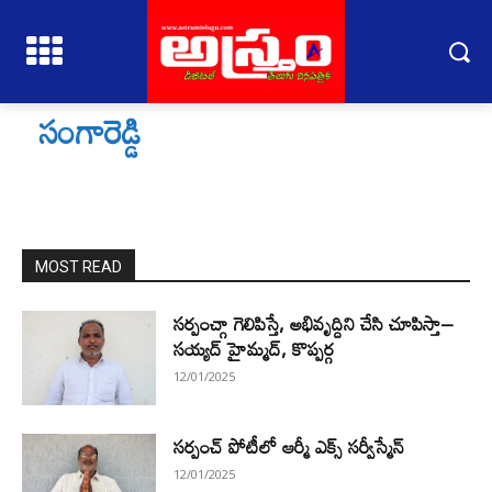
సంగారెడ్డి
MOST READ
సర్పంచ్గా గెలిపిస్తే, అభివృద్దిని చేసి చూపిస్తా–
సయ్యద్ హైమ్మద్, కొప్పర్గ
12/01/2025
సర్పంచ్ పోటీలో ఆర్మీ ఎక్స్ సర్వీస్మేన్
12/01/2025