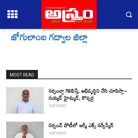
జోగులాంబ గద్వాల జిల్లా
MOST READ
సర్పంచ్గా గెలిపిస్తే, అభివృద్దిని చేసి చూపిస్తా–
సయ్యద్ హైమ్మద్, కొప్పర్గ
12/01/2025
సర్పంచ్ పోటీలో ఆర్మీ ఎక్స్ సర్వీస్మేన్
12/01/2025