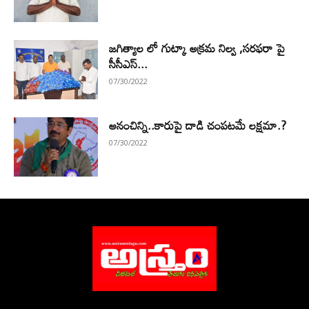
జగిత్యాల లో గుట్కా అక్రమ నిల్వ ,సరఫరా పై
సీసీఎస్...
07/30/2022
అనంచిన్ని..కారుపై దాడి చంపటమే లక్షమా.?
07/30/2022