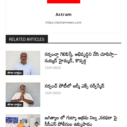
Astram
https://astramnews.com
RELATED ARTICLES
సర్పంచ్గా గెలిపిస్తే, అభివృద్దిని చేసి చూపిస్తా–
సయ్యద్ హైమ్మద్, కొప్పర్గ
12/01/2025
తాజా వార్తలు
సర్పంచ్ పోటీలో ఆర్మీ ఎక్స్ సర్వీస్మేన్
12/01/2025
తాజా వార్తలు
జగిత్యాల లో గుట్కా అక్రమ నిల్వ ,సరఫరా పై
సీసీఎస్ పోలీసుల ఉక్కుపాదం