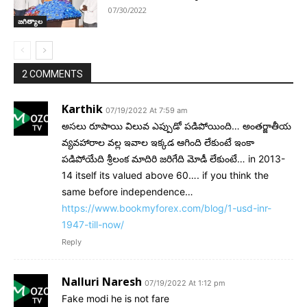
07/30/2022
జగిత్యాల
2 COMMENTS
Karthik
07/19/2022 At 7:59 am
అసలు రూపాయి విలువ ఎప్పుడో పడిపోయింది… అంతర్జాతీయ
వ్యవహారాల వల్ల ఇవాల ఇక్కడ ఆగింది లేకుంటే ఇంకా
పడిపోయేది శ్రీలంక మాదిరి జరిగేది మోడీ లేకుంటే… in 2013-
14 itself its valued above 60…. if you think the
same before independence…
https://www.bookmyforex.com/blog/1-usd-inr-
1947-till-now/
Reply
Nalluri Naresh
07/19/2022 At 1:12 pm
Fake modi he is not fare