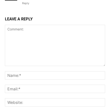
Reply
LEAVE A REPLY
Comment:
Na
Ema
Web