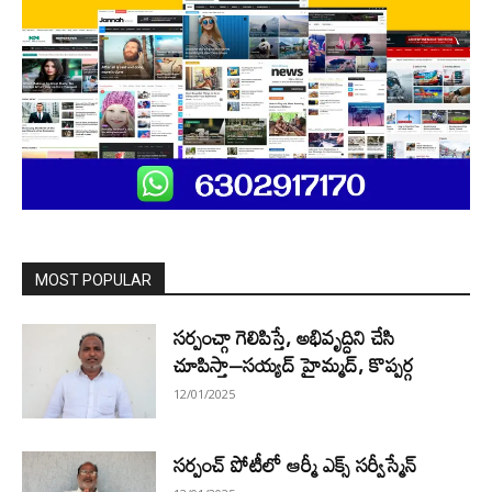
MOST POPULAR
సర్పంచ్గా గెలిపిస్తే, అభివృద్దిని చేసి
చూపిస్తా–సయ్యద్ హైమ్మద్, కొప్పర్గ
12/01/2025
సర్పంచ్ పోటీలో ఆర్మీ ఎక్స్ సర్వీస్మేన్