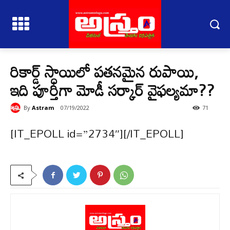
రికార్డ్ స్ధాయిలో పతనమైన రుపాయి,
ఇది పూర్తిగా మోడీ సర్కార్ వైఫల్యమా??
By
Astram
07/19/2022
71
[IT_EPOLL id=”2734″][/IT_EPOLL]