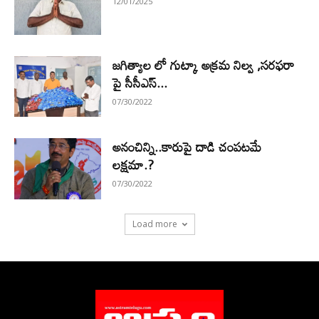
12/01/2025
జగిత్యాల లో గుట్కా అక్రమ నిల్వ ,సరఫరా
పై సీసీఎస్...
07/30/2022
అనంచిన్ని..కారుపై దాడి చంపటమే
లక్షమా.?
07/30/2022
Load more